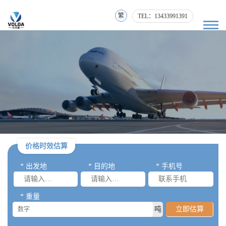
繁
TEL：13433991391
价格时效估算
* 出发地
* 目的地
* 手机号
* 重量
吨
立即估算