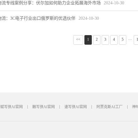
物流专线案例分享：伏尔加如何助力企业拓展海外市场
2024-10-30
物流：3C电子行业出口俄罗斯的优选伙伴
2024-10-30
<<
1
2
3
4
5
···
赋写侠AI官网
触写侠AI官网
速写侠AI官网
阿贾克斯AI工厂
神