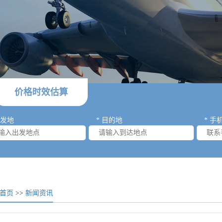
价格时效估算
出发地
* 目的地
* 手
首页
>>
新闻资讯