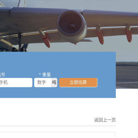
机号
* 重量
吨
立即估算
返回上一页