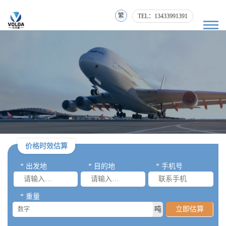
繁
TEL：13433991391
价格时效估算
* 出发地
* 目的地
* 手机号
* 重量
吨
立即估算