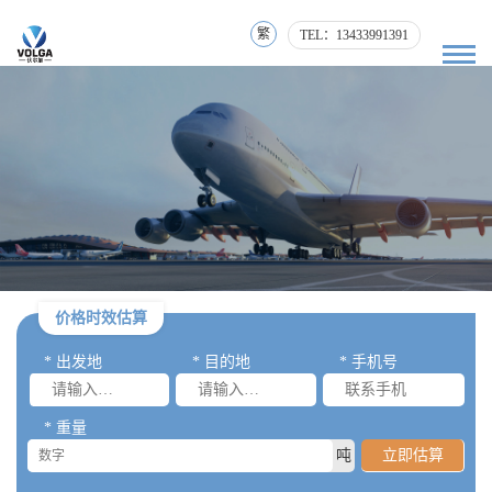
繁
TEL：13433991391
价格时效估算
* 出发地
* 目的地
* 手机号
* 重量
吨
立即估算