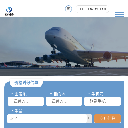
繁
TEL：13433991391
价格时效估算
* 出发地
* 目的地
* 手机号
* 重量
吨
立即估算