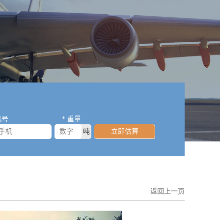
机号
* 重量
吨
立即估算
返回上一页