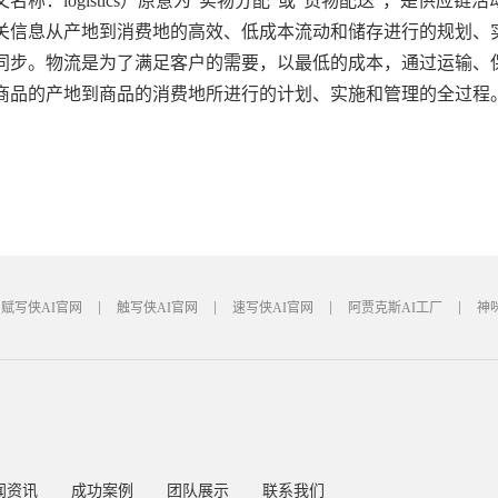
名称：logistics）原意为“实物分配”或“货物配送”，是供
关信息从产地到消费地的高效、低成本流动和储存进行的规划、
同步。物流是为了满足客户的需要，以最低的成本，通过运输、
商品的产地到商品的消费地所进行的计划、实施和管理的全过程
赋写侠AI官网
触写侠AI官网
速写侠AI官网
阿贾克斯AI工厂
神
闻资讯
成功案例
团队展示
联系我们