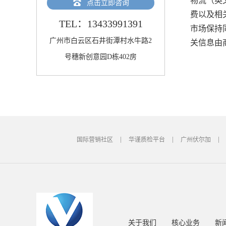
物流（英文
点击立即咨询
费以及相
TEL：13433991391
市场保持
广州市白云区石井街潭村水牛路2
关信息由
号穗新创意园D栋402房
国际营销社区
华谨质检平台
广州伏尔加
关于我们
核心业务
新