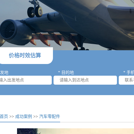
价格时效估算
出发地
* 目的地
* 手
首页
>>
成功案例
>>
汽车零配件