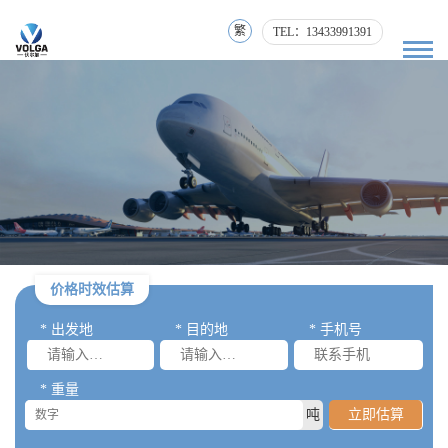
繁
TEL：13433991391
价格时效估算
* 出发地
* 目的地
* 手机号
* 重量
吨
立即估算